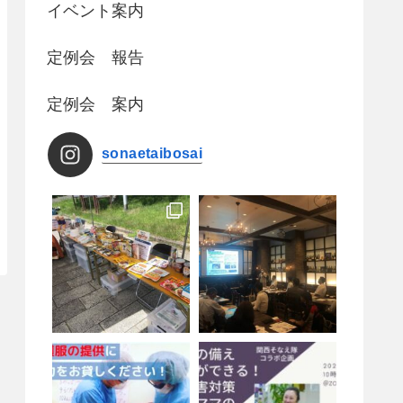
イベント案内
定例会 報告
定例会 案内
sonaetaibosai