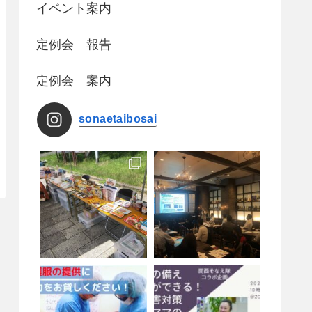
イベント案内
定例会 報告
定例会 案内
sonaetaibosai