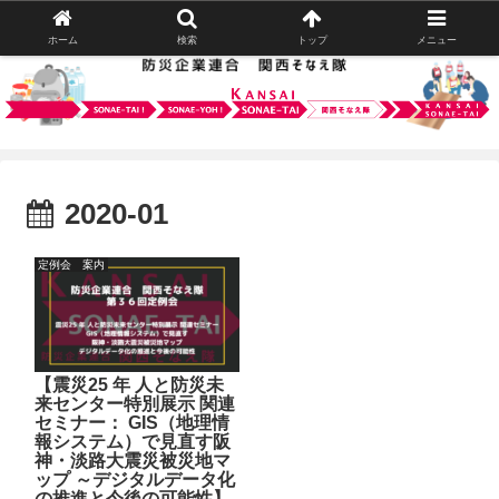
ホーム
検索
トップ
メニュー
2020-01
定例会 案内
【震災25 年 人と防災未
来センター特別展示 関連
セミナー： GIS（地理情
報システム）で見直す阪
神・淡路大震災被災地マ
ップ ～デジタルデータ化
の推進と今後の可能性】