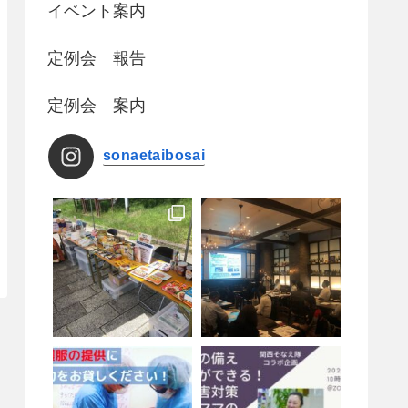
イベント案内
定例会 報告
定例会 案内
sonaetaibosai